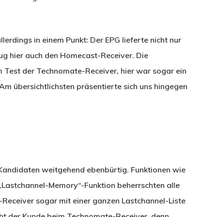
llerdings in einem Punkt: Der EPG lieferte nicht nur
lug hier auch den Homecast-Receiver. Die
im Test der Technomate-Receiver, hier war sogar ein
Am übersichtlichsten präsentierte sich uns hingegen
 Kandidaten weitgehend ebenbürtig. Funktionen wie
e „Lastchannel-Memory“-Funktion beherrschten alle
-Receiver sogar mit einer ganzen Lastchannel-Liste
acht der Kunde beim Technomate-Receiver, denn