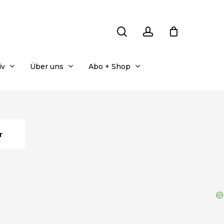
search
account
iv
Über uns
Abo + Shop
r