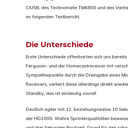
CIUSB, des Technomate TM6800 und des Vantag
im folgenden Testbericht.
Die Unterschiede
Erste Unterschiede offenbarten sich uns bereit
Ferguson- und der Homecastreceiver mit versc
Sympathiepunkte durch die Dreingabe eines Mic
Receivers, verliert diese allerdings direkt wie
Standby, das ist eindeutig zuviel!
Deutlich agiler mit 12, beziehungsweise 10 Se
der HD2000. Wahre Sprinterqualitäten beweis
und drei Sekunden Bootzeit. Grund für den schwa