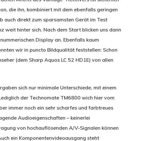
n, die ihn, kombiniert mit dem ebenfalls geringen
eb auch direkt zum sparsamsten Gerät im Test
nz weit hinter sich. Nach dem Start blicken uns dann
hanummerischen Display an. Ebenfalls kaum
ten wir in puncto Bildqualität feststellen: Schon
nseher (dem Sharp Aquos LC 52 HD1E) von allen
rgaben sich nur minimale Unterschiede, mit einem
 Lediglich der Technomate TM6800 wich hier vom
aber immer noch ein sehr scharfes und farbtreues
agende Audioeigenschaften – keinerlei
tragung von hochauflösenden A/V-Signalen können
 Auch ein Komponentenvideoausgang steht