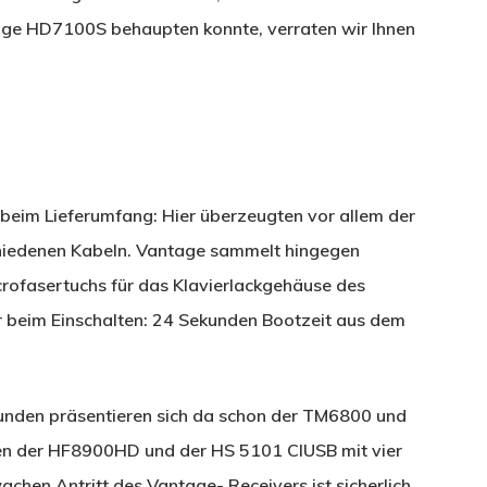
e HD7100S behaupten konnte, verraten wir Ihnen
s beim Lieferumfang: Hier überzeugten vor allem der
hiedenen Kabeln. Vantage sammelt hingegen
rofasertuchs für das Klavierlackgehäuse des
der beim Einschalten: 24 Sekunden Bootzeit aus dem
kunden präsentieren sich da schon der TM6800 und
en der HF8900HD und der HS 5101 CIUSB mit vier
chen Antritt des Vantage- Receivers ist sicherlich