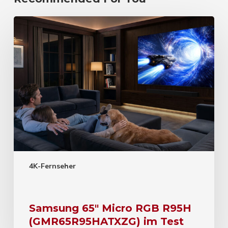
4K-Fernseher
Samsung 65″ Micro RGB R95H
(GMR65R95HATXZG) im Test