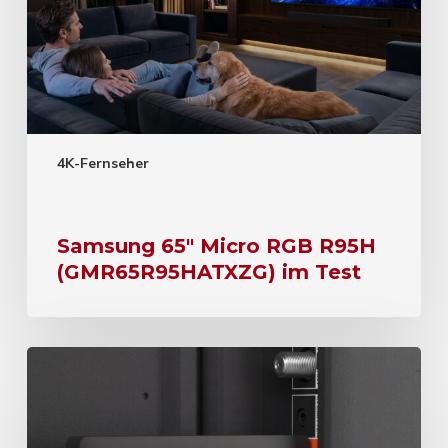
4K-Fernseher
Samsung 65″ Micro RGB R95H
(GMR65R95HATXZG) im Test