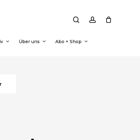
search
account
iv
Über uns
Abo + Shop
r