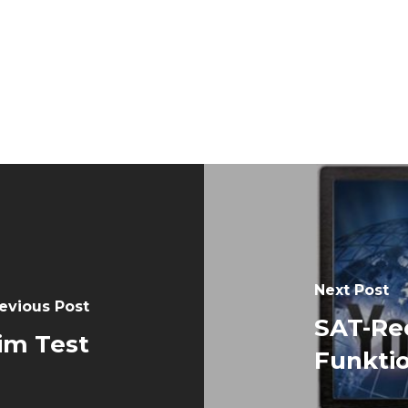
Next Post
evious Post
SAT-Rec
im Test
Funktio