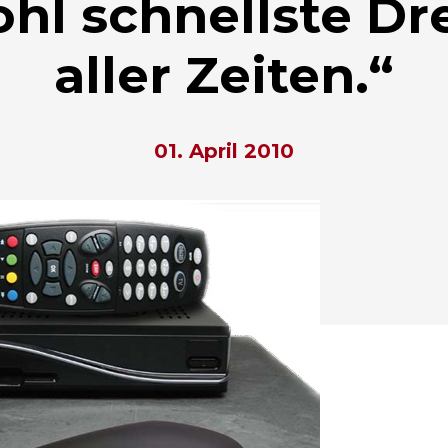
ohl schnellste D
aller Zeiten.“
01. April 2010
hließen.