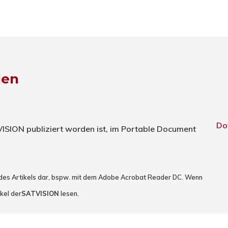
den
Do
TVISION publiziert worden ist, im Portable Document
 des Artikels dar, bspw. mit dem Adobe Acrobat Reader DC. Wenn
kel der
SATVISION
lesen.