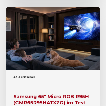
4K-Fernseher
Samsung 65″ Micro RGB R95H
(GMR65R95HATXZG) im Test