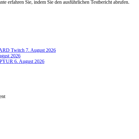
te erfahren Sie, indem Sie den ausführlichen Testbericht abrufen.
f ARD Twitch
7. August 2026
ugust 2026
n PŸUR
6. August 2026
ent