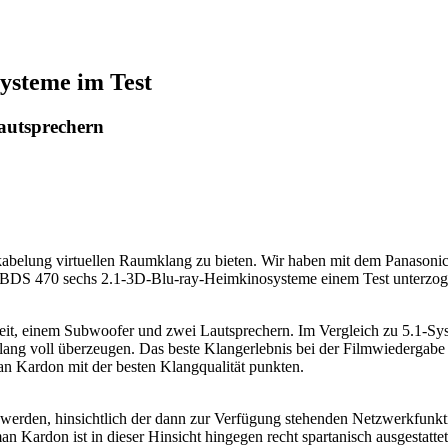
ysteme im Test
autsprechern
Verkabelung virtuellen Raumklang zu bieten. Wir haben mit dem Pa
S 470 sechs 2.1-3D-Blu-ray-Heimkinosysteme einem Test unterzog
it, einem Subwoofer und zwei Lautsprechern. Im Vergleich zu 5.1-Syst
ng voll überzeugen. Das beste Klangerlebnis bei der Filmwiedergabe 
 Kardon mit der besten Klangqualität punkten.
erden, hinsichtlich der dann zur Verfügung stehenden Netzwerkfunkti
n Kardon ist in dieser Hinsicht hingegen recht spartanisch ausgestatt