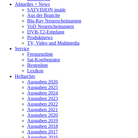
Aktuelles + News
SATVISION inside
Aus der Branche
Blu-Ray Neuerscheinungen
VoD Neuerscheinungen
DVB-T2-Empfang
Produktnews
TV, Video und Multimedia
Service
Frequenzliste
Sat-Konfigurator
Bestenliste
Lexikon
Heftarchiv
Ausgaben 2026
Ausgaben 2025
Ausgaben 2024
Ausgaben 2023
Ausgaben 2022
Ausgaben 2021
Ausgaben 2020
Ausgaben 2019
Ausgaben 2018
Ausgaben 2017
Ausgaben 2016