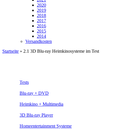
2020
2019
2018
2017
2016
2015
2014
Versandkosten
Startseite
»
2.1 3D Blu-ray Heimkinosysteme im Test
Tests
Blu-ray + DVD
Heimkino + Multimedia
3D Blu-ray Player
Homeentertainment Systeme