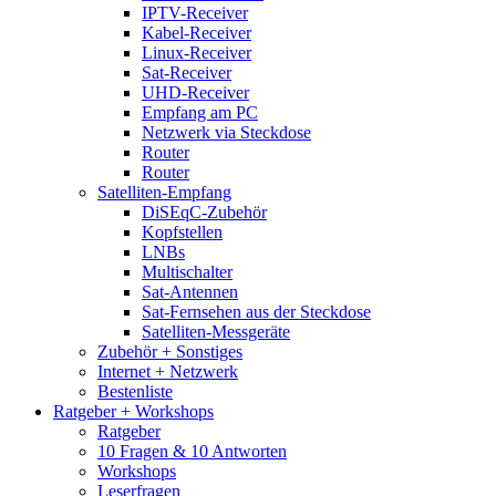
IPTV-Receiver
Kabel-Receiver
Linux-Receiver
Sat-Receiver
UHD-Receiver
Empfang am PC
Netzwerk via Steckdose
Router
Router
Satelliten-Empfang
DiSEqC-Zubehör
Kopfstellen
LNBs
Multischalter
Sat-Antennen
Sat-Fernsehen aus der Steckdose
Satelliten-Messgeräte
Zubehör + Sonstiges
Internet + Netzwerk
Bestenliste
Ratgeber + Workshops
Ratgeber
10 Fragen & 10 Antworten
Workshops
Leserfragen