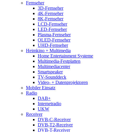
Fernseher
3D-Fernseher
4K-Fernseher
8K-Fernseher
LCD-Fernseher
LED-Fernseher
Plasma-Fernseher
OLED-Fernseher
UHD-Fernseher
Heimkino + Multimedia
Home Entertainment Systeme
Multimedia-Festplatten
Multimediacenter
Smartspeaker
TV-Sounddeck
Video- + Datenprojektoren
Mobiler Einsatz
Radio
DAB+
Internetradio
UKW
Receiver
DVB-C-Receiver
DVB-T2-Receiver
DVB-T-Receiver