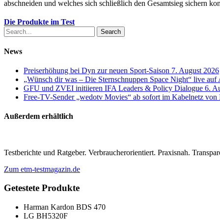
abschneiden und welches sich schließlich den Gesamtsieg sichern konn
Die Produkte im Test
Search
News
Preiserhöhung bei Dyn zur neuen Sport-Saison
7. August 2026
„Wünsch dir was – Die Sternschnuppen Space Night“ live au
GFU und ZVEI initiieren IFA Leaders & Policy Dialogue
6. A
Free-TV-Sender „wedotv Movies“ ab sofort im Kabelnetz vo
Außerdem erhältlich
Testberichte und Ratgeber. Verbraucherorientiert. Praxisnah. Transpar
Zum etm-testmagazin.de
Getestete Produkte
Harman Kardon BDS 470
LG BH5320F