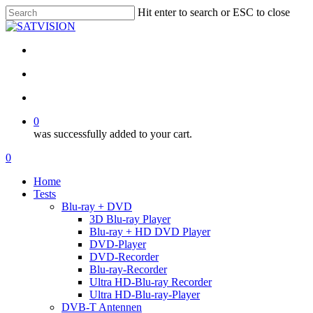
Skip
Hit enter to search or ESC to close
to
Close
main
Search
content
facebook
RSS
email
search
account
0
was successfully added to your cart.
Menu
search
account
0
Menu
Home
Tests
Blu-ray + DVD
3D Blu-ray Player
Blu-ray + HD DVD Player
DVD-Player
DVD-Recorder
Blu-ray-Recorder
Ultra HD-Blu-ray Recorder
Ultra HD-Blu-ray-Player
DVB-T Antennen