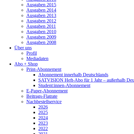
Ausgaben 2015
Ausgaben 2014
Ausgaben 2013
Ausgaben 2012
Ausgaben 2011
Ausgaben 2010
Ausgaben 2009
Ausgaben 2008
Über uns
Profil
Mediadaten
Abo + Shop
Print-Abonnement
Abonnement innerhalb Deutschlands
SATVISION Heft-Abo für 1 Jahr – außerhalb Deu
Student:innen-Abonnement
E-Paper-Abonnement
Beitrags-Flatrate
Nachbestellservice
2026
2025
2024
2023
2022
2021