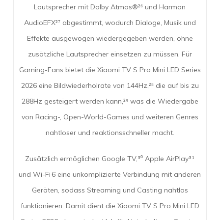
Lautsprecher mit Dolby Atmos®²⁶ und Harman
AudioEFX²⁷ abgestimmt, wodurch Dialoge, Musik und
Effekte ausgewogen wiedergegeben werden, ohne
zusätzliche Lautsprecher einsetzen zu müssen. Für
Gaming-Fans bietet die Xiaomi TV S Pro Mini LED Series
2026 eine Bildwiederholrate von 144Hz,²⁸ die auf bis zu
288Hz gesteigert werden kann,²⁹ was die Wiedergabe
von Racing-, Open-World-Games und weiteren Genres
nahtloser und reaktionsschneller macht.
Zusätzlich ermöglichen Google TV,³⁰ Apple AirPlay³¹
und Wi-Fi 6 eine unkomplizierte Verbindung mit anderen
Geräten, sodass Streaming und Casting nahtlos
funktionieren. Damit dient die Xiaomi TV S Pro Mini LED