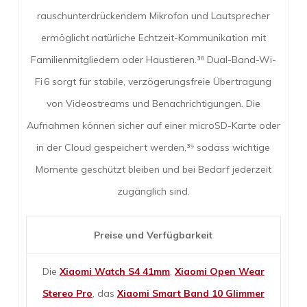
rauschunterdrückendem Mikrofon und Lautsprecher
ermöglicht natürliche Echtzeit-Kommunikation mit
Familienmitgliedern oder Haustieren.³⁸ Dual-Band-Wi-
Fi 6 sorgt für stabile, verzögerungsfreie Übertragung
von Videostreams und Benachrichtigungen. Die
Aufnahmen können sicher auf einer microSD-Karte oder
in der Cloud gespeichert werden,³⁹ sodass wichtige
Momente geschützt bleiben und bei Bedarf jederzeit
zugänglich sind.
Preise und Verfügbarkeit
Die
Xiaomi Watch S4 41mm
,
Xiaomi Open Wear
Stereo Pro
, das
Xiaomi Smart Band 10 Glimmer