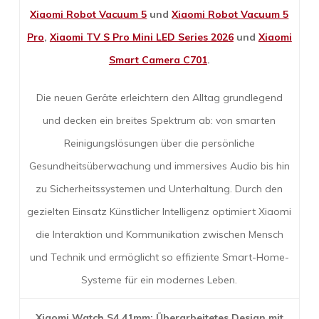
Xiaomi Robot Vacuum 5
und
Xiaomi Robot Vacuum 5
Pro
,
Xiaomi TV S Pro Mini LED Series 2026
und
Xiaomi
Smart Camera C701
.
Die neuen Geräte erleichtern den Alltag grundlegend
und decken ein breites Spektrum ab: von smarten
Reinigungslösungen über die persönliche
Gesundheitsüberwachung und immersives Audio bis hin
zu Sicherheitssystemen und Unterhaltung. Durch den
gezielten Einsatz Künstlicher Intelligenz optimiert Xiaomi
die Interaktion und Kommunikation zwischen Mensch
und Technik und ermöglicht so effiziente Smart-Home-
Systeme für ein modernes Leben.
Xiaomi Watch S4 41mm: Überarbeitetes Design mit