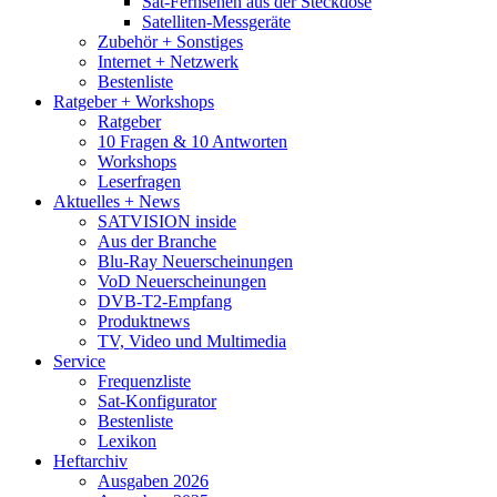
Sat-Fernsehen aus der Steckdose
Satelliten-Messgeräte
Zubehör + Sonstiges
Internet + Netzwerk
Bestenliste
Ratgeber + Workshops
Ratgeber
10 Fragen & 10 Antworten
Workshops
Leserfragen
Aktuelles + News
SATVISION inside
Aus der Branche
Blu-Ray Neuerscheinungen
VoD Neuerscheinungen
DVB-T2-Empfang
Produktnews
TV, Video und Multimedia
Service
Frequenzliste
Sat-Konfigurator
Bestenliste
Lexikon
Heftarchiv
Ausgaben 2026