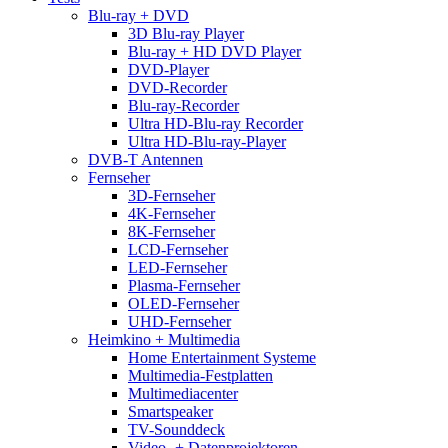
Blu-ray + DVD
3D Blu-ray Player
Blu-ray + HD DVD Player
DVD-Player
DVD-Recorder
Blu-ray-Recorder
Ultra HD-Blu-ray Recorder
Ultra HD-Blu-ray-Player
DVB-T Antennen
Fernseher
3D-Fernseher
4K-Fernseher
8K-Fernseher
LCD-Fernseher
LED-Fernseher
Plasma-Fernseher
OLED-Fernseher
UHD-Fernseher
Heimkino + Multimedia
Home Entertainment Systeme
Multimedia-Festplatten
Multimediacenter
Smartspeaker
TV-Sounddeck
Video- + Datenprojektoren