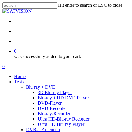
Skip
Hit enter to search or ESC to close
to
Close
main
Search
content
facebook
RSS
email
search
account
0
was successfully added to your cart.
Menu
search
account
0
Menu
Home
Tests
Blu-ray + DVD
3D Blu-ray Player
Blu-ray + HD DVD Player
DVD-Player
DVD-Recorder
Blu-ray-Recorder
Ultra HD-Blu-ray Recorder
Ultra HD-Blu-ray-Player
DVB-T Antennen