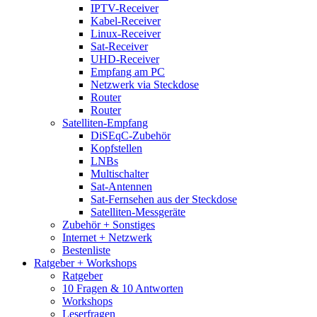
IPTV-Receiver
Kabel-Receiver
Linux-Receiver
Sat-Receiver
UHD-Receiver
Empfang am PC
Netzwerk via Steckdose
Router
Router
Satelliten-Empfang
DiSEqC-Zubehör
Kopfstellen
LNBs
Multischalter
Sat-Antennen
Sat-Fernsehen aus der Steckdose
Satelliten-Messgeräte
Zubehör + Sonstiges
Internet + Netzwerk
Bestenliste
Ratgeber + Workshops
Ratgeber
10 Fragen & 10 Antworten
Workshops
Leserfragen