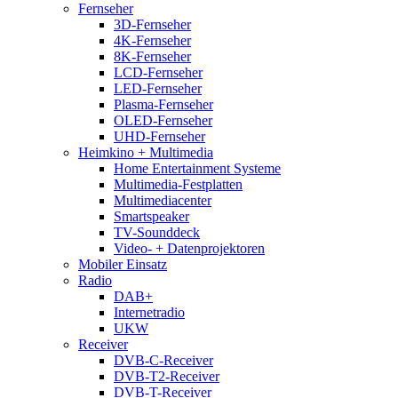
Fernseher
3D-Fernseher
4K-Fernseher
8K-Fernseher
LCD-Fernseher
LED-Fernseher
Plasma-Fernseher
OLED-Fernseher
UHD-Fernseher
Heimkino + Multimedia
Home Entertainment Systeme
Multimedia-Festplatten
Multimediacenter
Smartspeaker
TV-Sounddeck
Video- + Datenprojektoren
Mobiler Einsatz
Radio
DAB+
Internetradio
UKW
Receiver
DVB-C-Receiver
DVB-T2-Receiver
DVB-T-Receiver