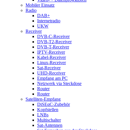
Mobiler Einsatz
Radio
DAB+
Internetradio
UKW
Receiver
DVB-C-Receiver
DVB-T2-Receiver
DVB-T-Receiver
IPTV-Receiver
Kabel-Receiver
Linux-Receiver
Sat-Receiver
UHD-Receiver
Empfang am PC
Netzwerk via Steckdose
Router
Router
Satelliten-Empfang
DiSEqC-Zubehör
Kopfstellen
LNBs
Multischalter
Sat-Antennen