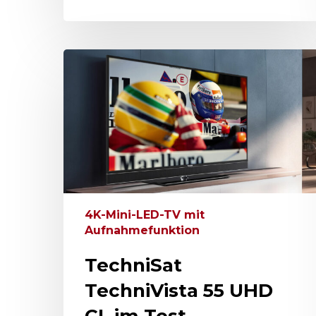
4K-Mini-LED-TV mit
Aufnahmefunktion
TechniSat
TechniVista 55 UHD
CL im Test