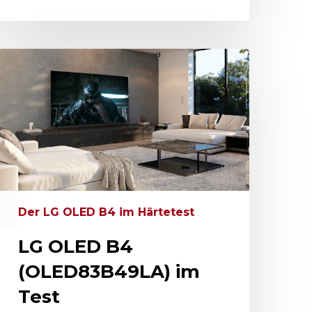
Der LG OLED B4 im Härtetest
LG OLED B4
(OLED83B49LA) im
Test