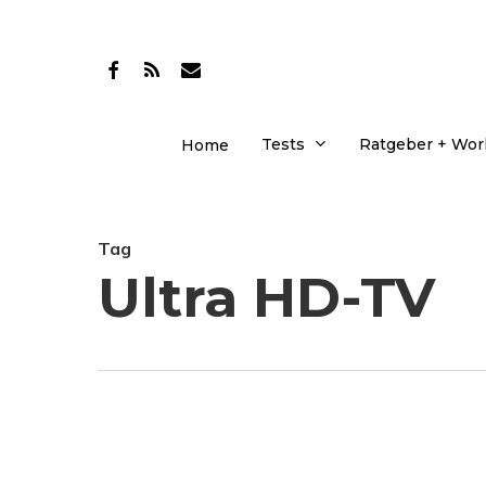
Skip
to
facebook
RSS
email
main
content
Tests
Ratgeber + Wo
Home
Tag
Ultra HD-TV