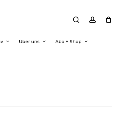
search
account
iv
Über uns
Abo + Shop