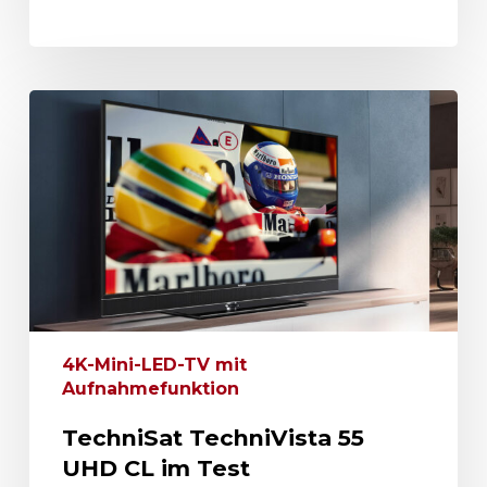
4K-Mini-LED-TV mit
Aufnahmefunktion
TechniSat TechniVista 55
UHD CL im Test