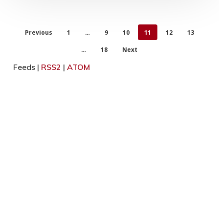
Previous
1
…
9
10
11
12
13
…
18
Next
Feeds |
RSS2
|
ATOM