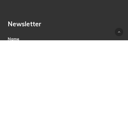
Newsletter
Name
E-Mail
Hiermit akzeptiere ich die Datenschutzbestimmungen.