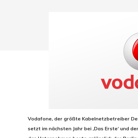
Drücken Sie Enter zum Suchen oder ESC zum Sc
Vodafone, der größte Kabelnetzbetreiber Deu
setzt im nächsten Jahr bei ‚Das Erste‘ und 