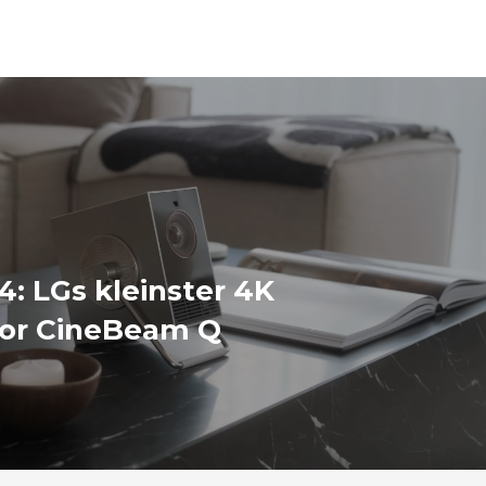
4: LGs kleinster 4K
tor CineBeam Q