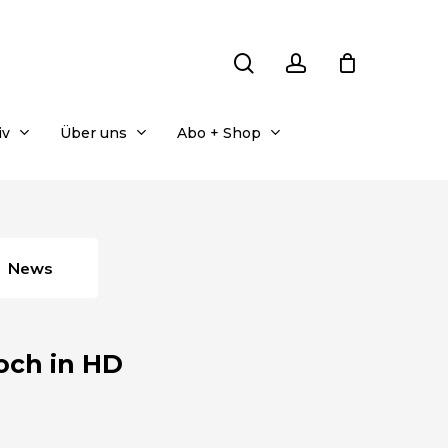
search
account
iv
Über uns
Abo + Shop
News
och in HD