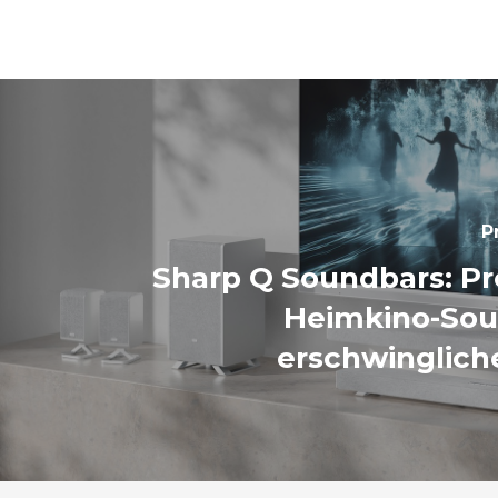
P
Sharp Q Soundbars: P
Heimkino-So
erschwinglich