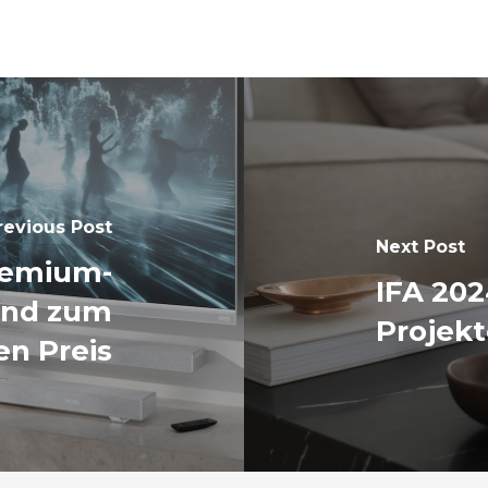
revious Post
Next Post
remium-
IFA 202
und zum
Projek
en Preis