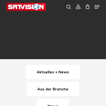
Skip
Menu
search
account
to
Close
main
Menu
content
Aktuelles + News
Aus der Branche
News