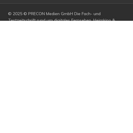
© 2025 © PRECON Medien GmbH Die Fach- und
Testzeitschrift rund um digitales Fernsehen, Heimkino &
Multimedia.
facebook
RSS