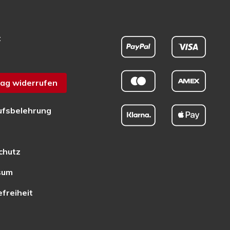
t
ag widerrufen
ufsbelehrung
chutz
sum
efreiheit