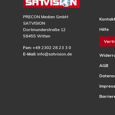
PRECON Medien GmbH
Kontak
SATVISION
Hilfe
Dortmunderstraße 12
58455 Witten
Vertr
Fon:
+49 2302 28 23 3 0
E-Mail:
info@satvision.de
Widerr
AGB
Datens
Impres
Barrier