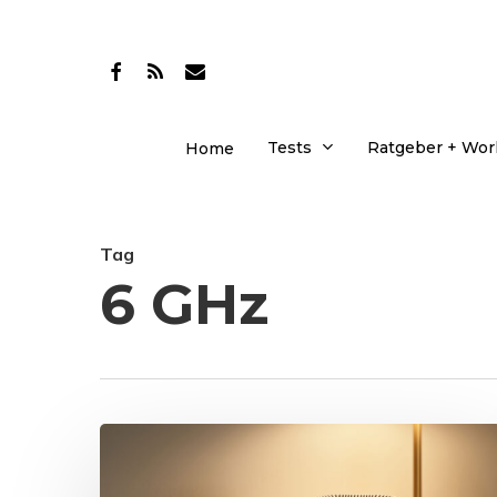
Skip
to
facebook
RSS
email
main
content
Tests
Ratgeber + Wo
Home
Tag
6 GHz