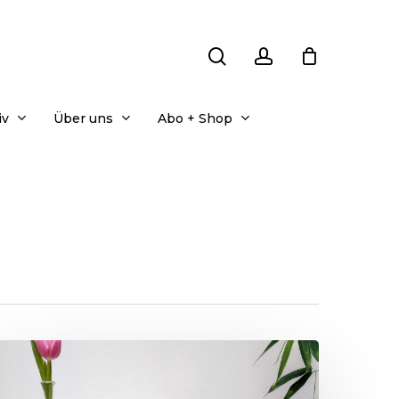
search
account
iv
Über uns
Abo + Shop