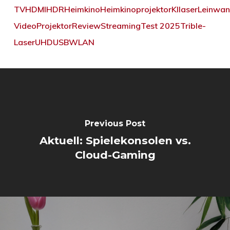
TV
HDMI
HDR
Heimkino
Heimkinoprojektor
KI
laser
Leinwa
Video
Projektor
Review
Streaming
Test 2025
Trible-
Laser
UHD
USB
WLAN
Previous Post
Aktuell: Spielekonsolen vs.
Cloud-Gaming