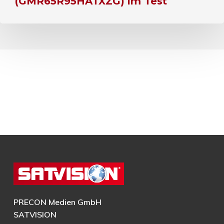
(GMR65R95HATXZG) im Test
PRECON Medien GmbH
SATVISION