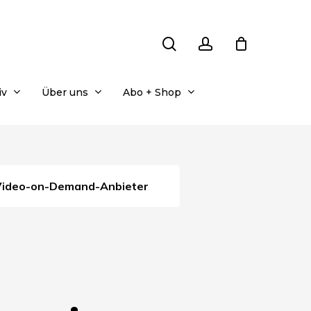
search
account
iv
Über uns
Abo + Shop
Video-on-Demand-Anbieter