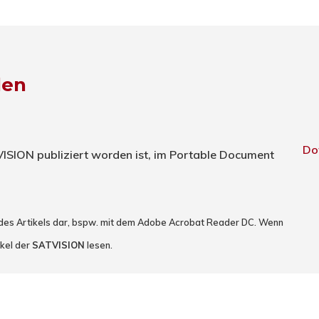
den
Do
TVISION publiziert worden ist, im Portable Document
 des Artikels dar, bspw. mit dem Adobe Acrobat Reader DC. Wenn
ikel der
SATVISION
lesen.