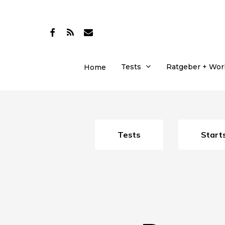
Skip
to
facebook
RSS
email
main
content
Tests
Ratgeber + Wo
Home
Tests
Start