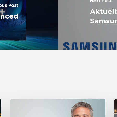
Next Post
ous Post
Aktuell
anced
Samsu