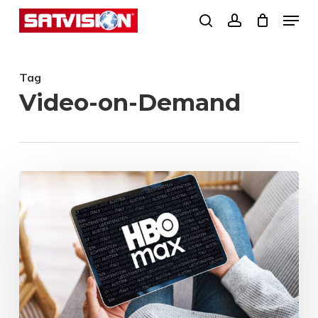
Skip
Menu
search
account
to
Close
main
Menu
Tag
content
Video-on-Demand