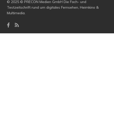
© 2025 © PRECON Medien GmbH Die Fach- und
Testzeitschrift rund um digitales Fernsehen, Heimkino &
Multimedia.
facebook
RSS