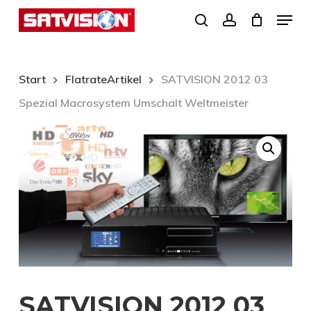
Skip
Menu
search
account
to
Close
main
Menu
content
Start
FlatrateArtikel
SATVISION 2012 03
Spezial Macrosystem Umschalt Weltmeister
SATVISION 2012 03