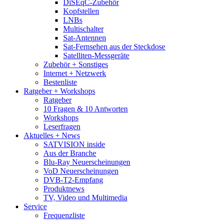
DiSEqC-Zubehör
Kopfstellen
LNBs
Multischalter
Sat-Antennen
Sat-Fernsehen aus der Steckdose
Satelliten-Messgeräte
Zubehör + Sonstiges
Internet + Netzwerk
Bestenliste
Ratgeber + Workshops
Ratgeber
10 Fragen & 10 Antworten
Workshops
Leserfragen
Aktuelles + News
SATVISION inside
Aus der Branche
Blu-Ray Neuerscheinungen
VoD Neuerscheinungen
DVB-T2-Empfang
Produktnews
TV, Video und Multimedia
Service
Frequenzliste