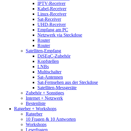
IPTV-Receiver
Kabel-Receiver
Linux-Receiver
Sat-Receiver
UHD-Receiver
Empfang am PC
Netzwerk via Steckdose
Router
Router
Satelliten-Empfang
DiSEqC-Zubehör
Kopfstellen
LNBs
Multischalter
Sat-Antennen
Sat-Fernsehen aus der Steckdose
Satelliten-Messgeräte
Zubehör + Sonstiges
Internet + Netzwerk
Bestenliste
Ratgeber + Workshops
Ratgeber
10 Fragen & 10 Antworten
Workshops
Leserfragen