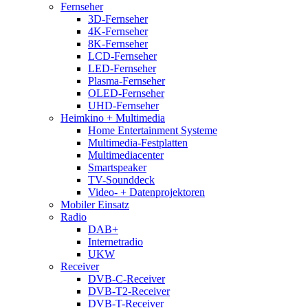
Fernseher
3D-Fernseher
4K-Fernseher
8K-Fernseher
LCD-Fernseher
LED-Fernseher
Plasma-Fernseher
OLED-Fernseher
UHD-Fernseher
Heimkino + Multimedia
Home Entertainment Systeme
Multimedia-Festplatten
Multimediacenter
Smartspeaker
TV-Sounddeck
Video- + Datenprojektoren
Mobiler Einsatz
Radio
DAB+
Internetradio
UKW
Receiver
DVB-C-Receiver
DVB-T2-Receiver
DVB-T-Receiver