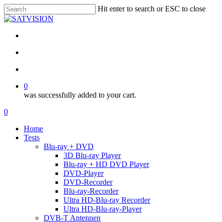
Skip
Hit enter to search or ESC to close
to
Close
main
Search
content
facebook
RSS
email
search
account
0
was successfully added to your cart.
Menu
search
account
0
Menu
Home
Tests
Blu-ray + DVD
3D Blu-ray Player
Blu-ray + HD DVD Player
DVD-Player
DVD-Recorder
Blu-ray-Recorder
Ultra HD-Blu-ray Recorder
Ultra HD-Blu-ray-Player
DVB-T Antennen