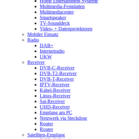
Home Entertainment Systeme
Multimedia-Festplatten
Multimediacenter
Smartspeaker
TV-Sounddeck
Video- + Datenprojektoren
Mobiler Einsatz
Radio
DAB+
Internetradio
UKW
Receiver
DVB-C-Receiver
DVB-T2-Receiver
DVB-T-Receiver
IPTV-Receiver
Kabel-Receiver
Linux-Receiver
Sat-Receiver
UHD-Receiver
Empfang am PC
Netzwerk via Steckdose
Router
Router
Satelliten-Empfang