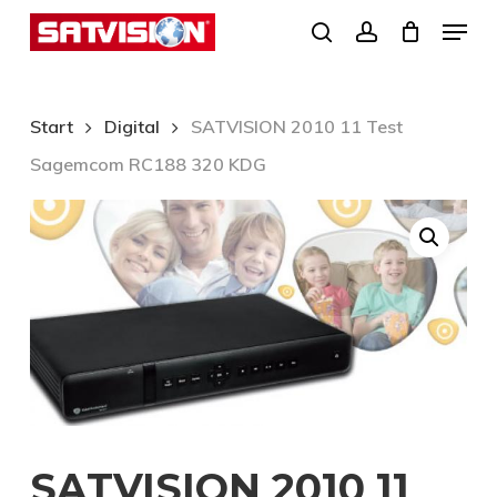
Skip
Menu
search
account
to
Close
main
Menu
content
Start
Digital
SATVISION 2010 11 Test
Sagemcom RC188 320 KDG
SATVISION 2010 11