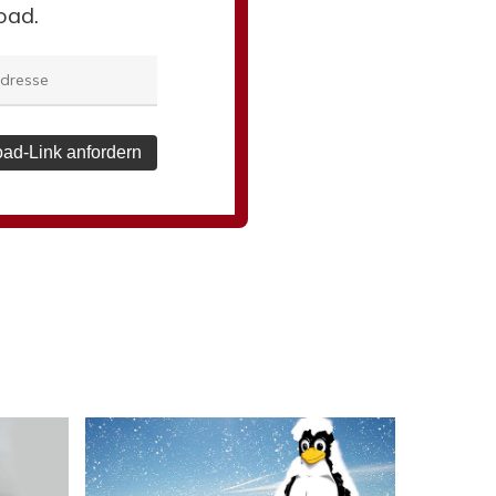
oad.
ad-Link anfordern