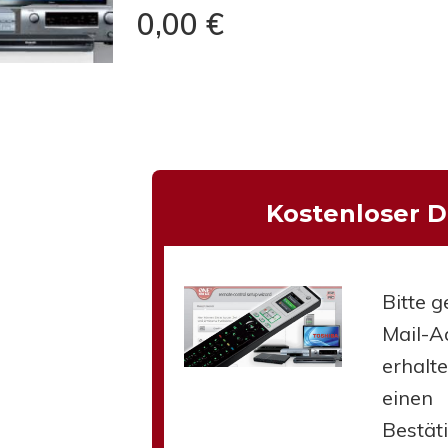
0,00
€
hließen.
Kostenloser 
Bitte g
Mail-Ad
erhalt
einen
Bestät