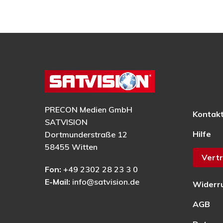
PRECON Medien GmbH
Kontak
SATVISION
Hilfe
Dortmunderstraße 12
58455 Witten
Vertr
Fon:
+49 2302 28 23 3 0
E-Mail:
info@satvision.de
Widerr
AGB