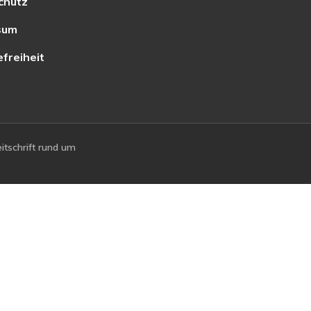
chutz
sum
efreiheit
tschrift rund um