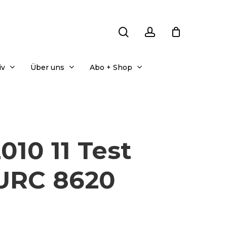
search
account
iv
Über uns
Abo + Shop
010 11 Test
 URC 8620