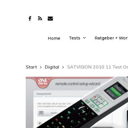
Skip
to
facebook
RSS
email
main
content
Tests
Ratgeber + Wo
Home
Start
Digital
SATVISION 2010 11 Test One