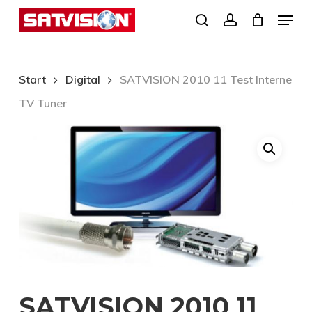
Skip
Menu
search
account
to
Close
main
Menu
content
Start
Digital
SATVISION 2010 11 Test Interne
TV Tuner
SATVISION 2010 11