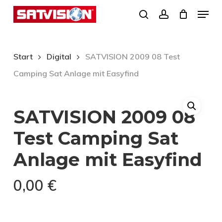
Skip
Menu
search
account
to
Close
main
Menu
content
Start
Digital
SATVISION 2009 08 Test
Camping Sat Anlage mit Easyfind
SATVISION 2009 08
Test Camping Sat
Anlage mit Easyfind
0,00
€