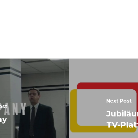
Next Post
ost
Jubiläu
ny
TV-Pla