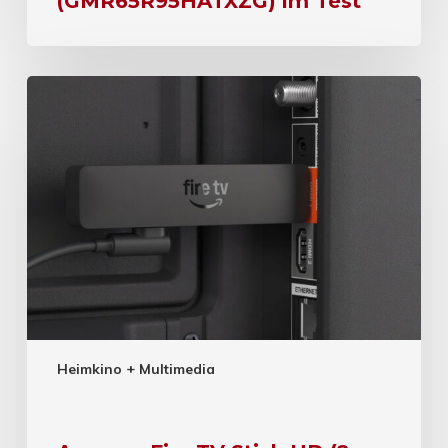
(GMR65R95HATXZG) im Test
Heimkino + Multimedia