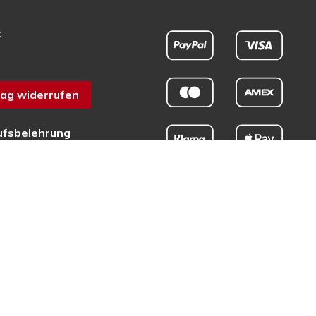
t
ag widerrufen
ufsbelehrung
chutz
sum
efreiheit