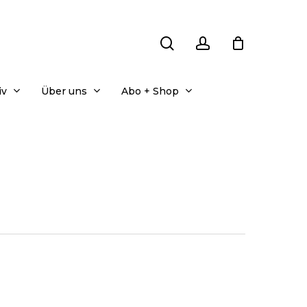
search
account
iv
Über uns
Abo + Shop