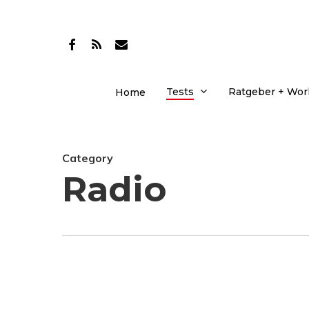
Skip
to
facebook
RSS
email
main
content
Tests
Ratgeber + Wo
Home
Category
Radio