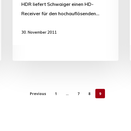
HDR liefert Schwaiger einen HD-
Receiver für den hochauflösenden…
30. November 2011
Previous
1
…
7
8
9