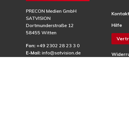
PRECON Medien GmbH
Kontak
SATVISION
Hilfe
Dortmunderstraße 12
58455 Witten
Vertr
Fon:
+49 2302 28 23 3 0
E-Mail:
info@satvision.de
Widerr
AGB
Datens
Impres
Barrier