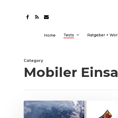
Skip
to
facebook
RSS
email
main
content
Tests
Ratgeber + Wo
Home
Category
Mobiler Einsa