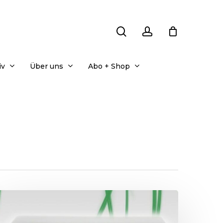
search
account
iv
Über uns
Abo + Shop