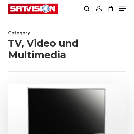
Skip
Menu
search
account
to
Close
main
Menu
Category
content
TV, Video und
Multimedia