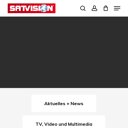
Skip
Menu
search
account
to
Close
main
Menu
content
Aktuelles + News
TV, Video und Multimedia