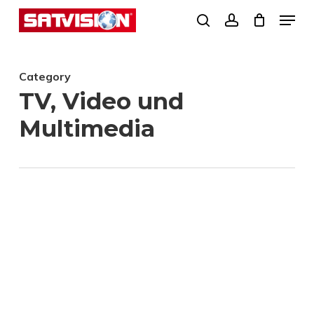
Skip
Menu
search
account
to
Close
main
Menu
Category
content
TV, Video und
Multimedia