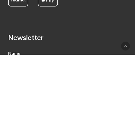
Newsletter
Name
E-Mail
Hiermit akzeptiere ich die Datenschutzbestimmungen.