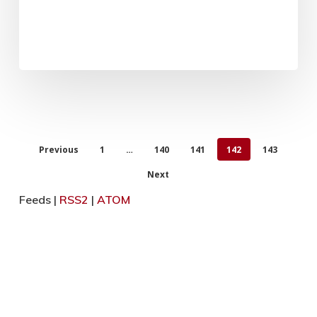
Previous
1
…
140
141
142
143
Next
Feeds |
RSS2
|
ATOM