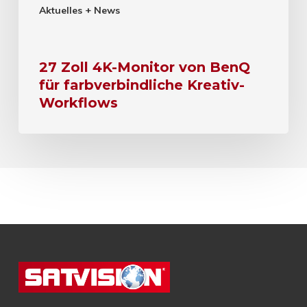
Aktuelles + News
27 Zoll 4K-Monitor von BenQ
für farbverbindliche Kreativ-
Workflows