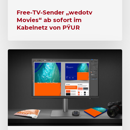
Free-TV-Sender „wedotv
Movies“ ab sofort im
Kabelnetz von PŸUR