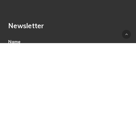
Newsletter
Name
E-Mail
Hiermit akzeptiere ich die Datenschutzbestimmungen.