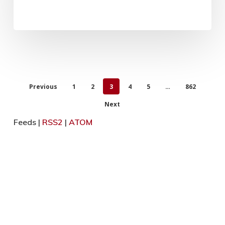
Previous
1
2
3
4
5
…
862
Next
Feeds |
RSS2
|
ATOM