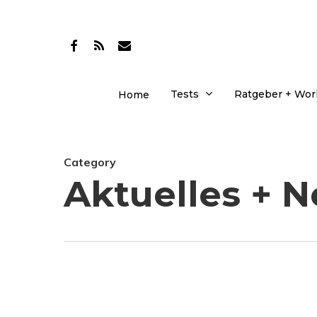
Skip
to
facebook
RSS
email
main
content
Tests
Ratgeber + Wo
Home
Category
Aktuelles + 