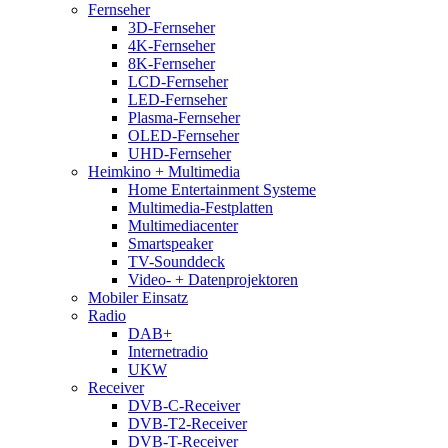
Fernseher
3D-Fernseher
4K-Fernseher
8K-Fernseher
LCD-Fernseher
LED-Fernseher
Plasma-Fernseher
OLED-Fernseher
UHD-Fernseher
Heimkino + Multimedia
Home Entertainment Systeme
Multimedia-Festplatten
Multimediacenter
Smartspeaker
TV-Sounddeck
Video- + Datenprojektoren
Mobiler Einsatz
Radio
DAB+
Internetradio
UKW
Receiver
DVB-C-Receiver
DVB-T2-Receiver
DVB-T-Receiver