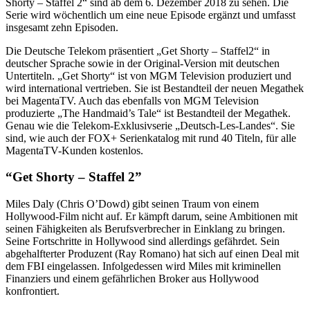
Shorty – Staffel 2“ sind ab dem 6. Dezember 2018 zu sehen. Die
Serie wird wöchentlich um eine neue Episode ergänzt und umfasst
insgesamt zehn Episoden.
Die Deutsche Telekom präsentiert „Get Shorty – Staffel2“ in
deutscher Sprache sowie in der Original-Version mit deutschen
Untertiteln. „Get Shorty“ ist von MGM Television produziert und
wird international vertrieben. Sie ist Bestandteil der neuen Megathek
bei MagentaTV. Auch das ebenfalls von MGM Television
produzierte „The Handmaid’s Tale“ ist Bestandteil der Megathek.
Genau wie die Telekom-Exklusivserie „Deutsch-Les-Landes“. Sie
sind, wie auch der FOX+ Serienkatalog mit rund 40 Titeln, für alle
MagentaTV-Kunden kostenlos.
“Get Shorty – Staffel 2”
Miles Daly (Chris O’Dowd) gibt seinen Traum von einem
Hollywood-Film nicht auf. Er kämpft darum, seine Ambitionen mit
seinen Fähigkeiten als Berufsverbrecher in Einklang zu bringen.
Seine Fortschritte in Hollywood sind allerdings gefährdet. Sein
abgehalfterter Produzent (Ray Romano) hat sich auf einen Deal mit
dem FBI eingelassen. Infolgedessen wird Miles mit kriminellen
Finanziers und einem gefährlichen Broker aus Hollywood
konfrontiert.