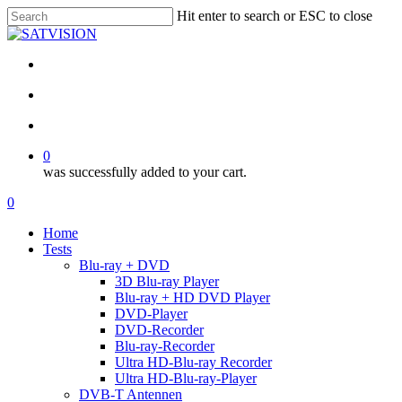
Skip
Hit enter to search or ESC to close
to
Close
main
Search
content
facebook
RSS
email
search
account
0
was successfully added to your cart.
Menu
search
account
0
Menu
Home
Tests
Blu-ray + DVD
3D Blu-ray Player
Blu-ray + HD DVD Player
DVD-Player
DVD-Recorder
Blu-ray-Recorder
Ultra HD-Blu-ray Recorder
Ultra HD-Blu-ray-Player
DVB-T Antennen