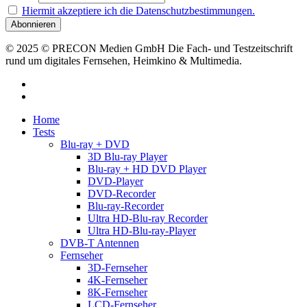
Hiermit akzeptiere ich die Datenschutzbestimmungen.
© 2025 © PRECON Medien GmbH Die Fach- und Testzeitschrift
rund um digitales Fernsehen, Heimkino & Multimedia.
facebook
RSS
Close
Home
Menu
Tests
Blu-ray + DVD
3D Blu-ray Player
Blu-ray + HD DVD Player
DVD-Player
DVD-Recorder
Blu-ray-Recorder
Ultra HD-Blu-ray Recorder
Ultra HD-Blu-ray-Player
DVB-T Antennen
Fernseher
3D-Fernseher
4K-Fernseher
8K-Fernseher
LCD-Fernseher