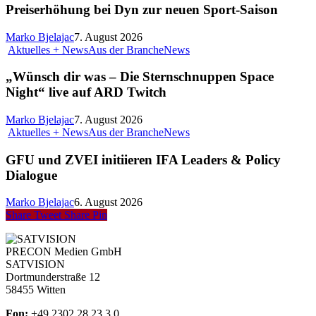
Preiserhöhung bei Dyn zur neuen Sport-Saison
Marko Bjelajac
7. August 2026
Aktuelles + News
Aus der Branche
News
„Wünsch dir was – Die Sternschnuppen Space
Night“ live auf ARD Twitch
Marko Bjelajac
7. August 2026
Aktuelles + News
Aus der Branche
News
GFU und ZVEI initiieren IFA Leaders & Policy
Dialogue
Marko Bjelajac
6. August 2026
Share
Tweet
Share
Pin
PRECON Medien GmbH
SATVISION
Dortmunderstraße 12
58455 Witten
Fon:
+49 2302 28 23 3 0