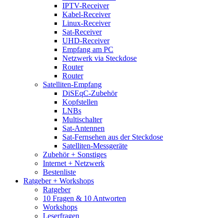
IPTV-Receiver
Kabel-Receiver
Linux-Receiver
Sat-Receiver
UHD-Receiver
Empfang am PC
Netzwerk via Steckdose
Router
Router
Satelliten-Empfang
DiSEqC-Zubehör
Kopfstellen
LNBs
Multischalter
Sat-Antennen
Sat-Fernsehen aus der Steckdose
Satelliten-Messgeräte
Zubehör + Sonstiges
Internet + Netzwerk
Bestenliste
Ratgeber + Workshops
Ratgeber
10 Fragen & 10 Antworten
Workshops
Leserfragen