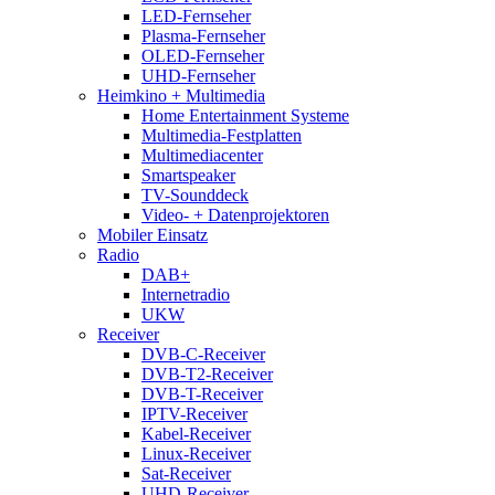
LED-Fernseher
Plasma-Fernseher
OLED-Fernseher
UHD-Fernseher
Heimkino + Multimedia
Home Entertainment Systeme
Multimedia-Festplatten
Multimediacenter
Smartspeaker
TV-Sounddeck
Video- + Datenprojektoren
Mobiler Einsatz
Radio
DAB+
Internetradio
UKW
Receiver
DVB-C-Receiver
DVB-T2-Receiver
DVB-T-Receiver
IPTV-Receiver
Kabel-Receiver
Linux-Receiver
Sat-Receiver
UHD-Receiver