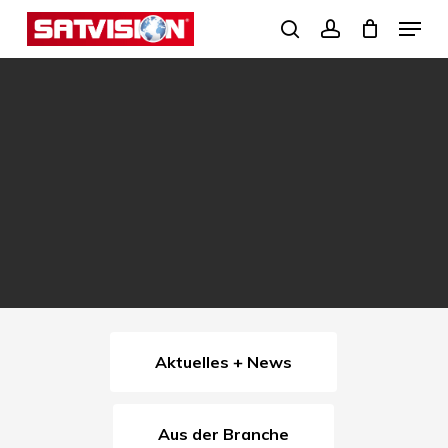
Skip
Menu
search
account
to
Close
main
Menu
content
Aktuelles + News
Aus der Branche