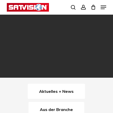
Skip
Menu
search
account
to
Close
main
Menu
content
Aktuelles + News
Aus der Branche