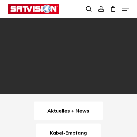
Skip
Menu
search
account
to
Close
main
Menu
content
Aktuelles + News
Kabel-Empfang