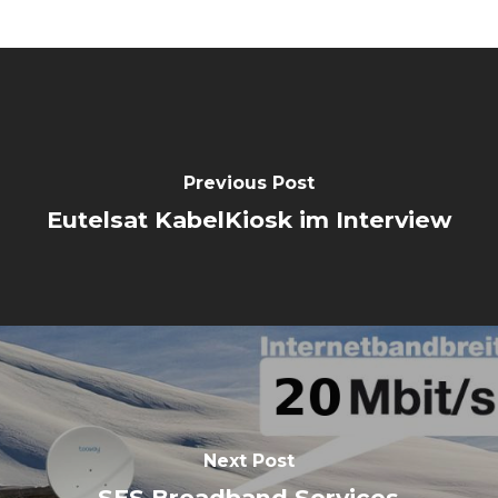
Previous Post
Eutelsat KabelKiosk im Interview
Next Post
SES Broadband Services