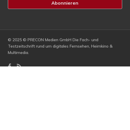
© 2025 © PRECON Medien GmbH Die Fach- und
Testzeitschrift rund um digitales Fernsehen, Heimkino &
Multimedia.
facebook
RSS