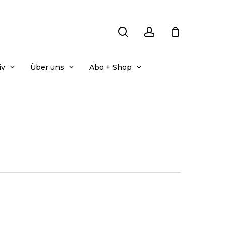
search
account
iv
Über uns
Abo + Shop