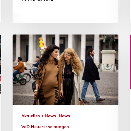
Aktuelles + News
News
VoD Neuerscheinungen