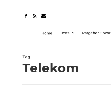
Skip
to
facebook
RSS
email
main
content
Tests
Ratgeber + Wo
Home
Tag
Telekom