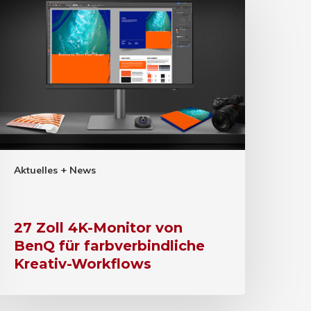
Aktuelles + News
27 Zoll 4K-Monitor von
BenQ für farbverbindliche
Kreativ-Workflows