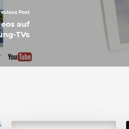
revious Post
eos auf
ung-TVs