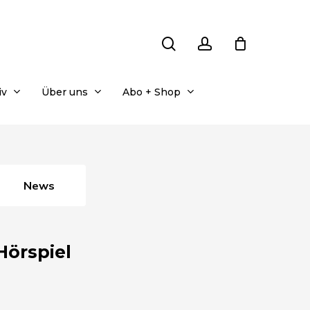
search
account
iv
Über uns
Abo + Shop
News
Hörspiel