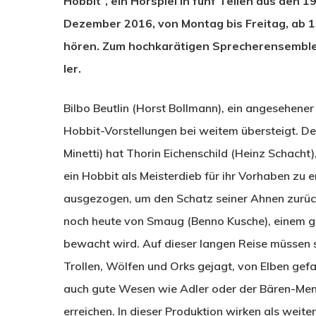
Hobbit“, ein Hörspiel in fünf Teilen aus den
Dezember 2016, von Montag bis Freitag, ab 1
hören. Zum hochkarätigen Sprecherensemble
ler.
Bilbo Beutlin (Horst Bollmann), ein angesehener 
Hobbit-Vorstellungen bei weitem übersteigt. De
Minetti) hat Thorin Eichenschild (Heinz Schach
ein Hobbit als Meisterdieb für ihr Vorhaben zu 
ausgezogen, um den Schatz seiner Ahnen zurück
noch heute von Smaug (Benno Kusche), einem ga
bewacht wird. Auf dieser langen Reise müssen s
Trollen, Wölfen und Orks gejagt, von Elben ge
auch gute Wesen wie Adler oder der Bären-Mensch
erreichen. In dieser Produktion wirken als weit