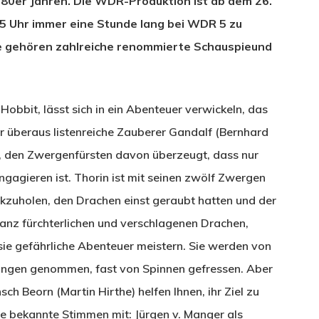
 1980er Jahren. Die WDR-Produktion ist ab dem 26.
5 Uhr immer eine Stunde lang bei WDR 5 zu
 gehören zahlreiche renommierte Schauspieund
Hobbit, lässt sich in ein Abenteuer verwickeln, das
r überaus listenreiche Zauberer Gandalf (Bernhard
t), den Zwergenfürsten davon überzeugt, dass nur
engagieren ist. Thorin ist mit seinen zwölf Zwergen
zuholen, den Drachen einst geraubt hatten und der
nz fürchterlichen und verschlagenen Drachen,
ie gefährliche Abenteuer meistern. Sie werden von
fangen genommen, fast von Spinnen gefressen. Aber
 Beorn (Martin Hirthe) helfen Ihnen, ihr Ziel zu
ere bekannte Stimmen mit: Jürgen v. Manger als