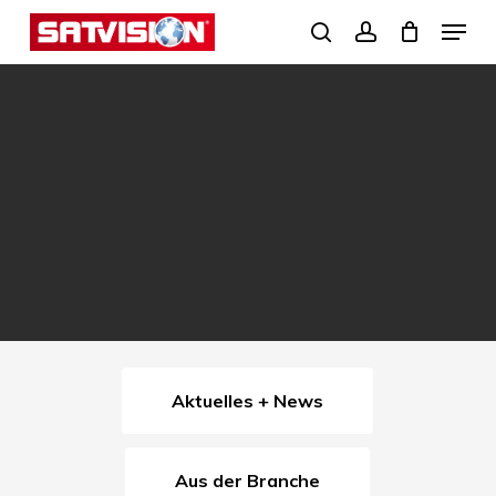
Skip
Menu
search
account
to
Close
main
Menu
content
Aktuelles + News
Aus der Branche