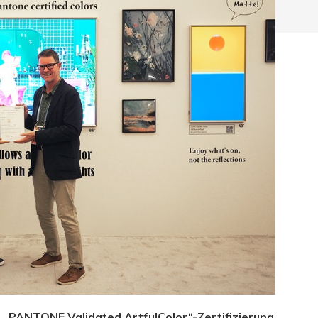
hließen.
„PANTONE Validated ArtfulColor“-Zertifizierung