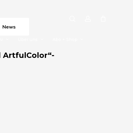
search
account
News
iv
Über uns
Abo + Shop
ArtfulColor“-