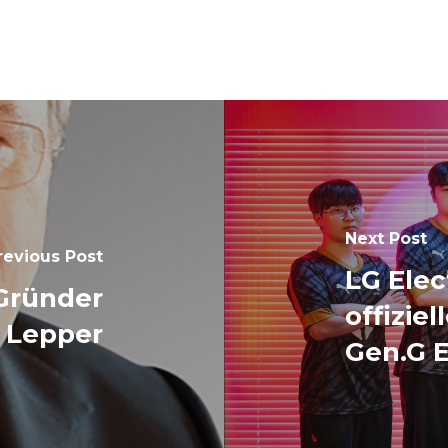
Next Post
revious Post
LG Elec
Gründer
offizie
 Lepper
Gen.G E