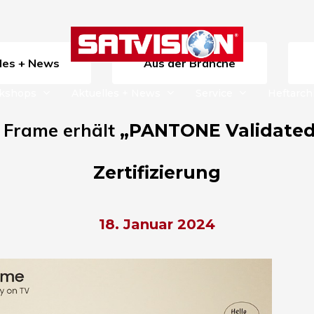
lles + News
Aus der Branche
rkshops
Aktuelles + News
Service
Heftarch
 Frame erhält
„PANTONE Validated 
Zertifizierung
18. Januar 2024