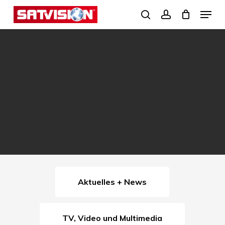
Skip
Menu
search
account
to
Close
main
Menu
content
Aktuelles + News
TV, Video und Multimedia