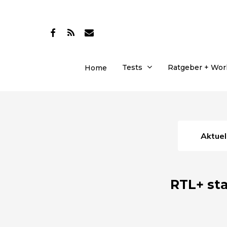
Skip
to
facebook
RSS
email
main
content
Tests
Ratgeber + Wo
Home
Aktue
RTL+ sta