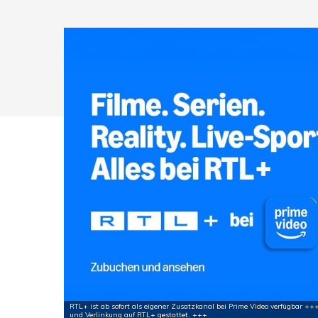
Drücken Sie Enter zum Suchen oder ESC zum Sc
RTL+ ist ab sofort als eigener Zusatzkanal bei Prime Video verfügbar 
und Verlinkung auf RTL+ gestattet. +++