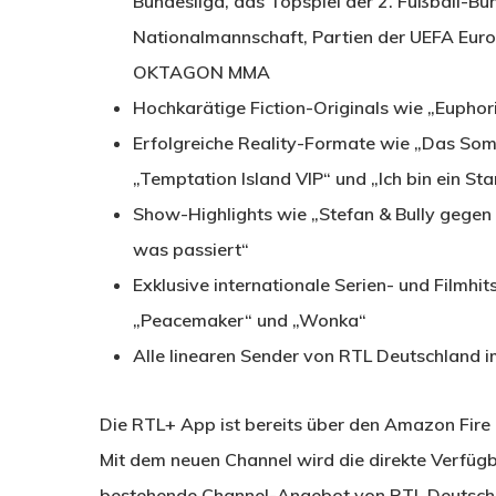
Bundesliga, das Topspiel der 2. Fußball-Bu
Nationalmannschaft, Partien der UEFA Eu
OKTAGON MMA
Hochkarätige Fiction-Originals wie „Eupho
Erfolgreiche Reality-Formate wie „Das Som
„Temptation Island VIP“ und „Ich bin ein Star
Show-Highlights wie „Stefan & Bully gegen i
was passiert“
Exklusive internationale Serien- und Filmhit
„Peacemaker“ und „Wonka“
Alle linearen Sender von RTL Deutschland i
Die RTL+ App ist bereits über den Amazon Fire
Mit dem neuen Channel wird die direkte Verfüg
bestehende Channel-Angebot von RTL Deutschla