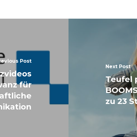
revious Post
Next Post
rzvideos
Teufel 
anz für
BOOMST
aftliche
zu 23 S
ikation