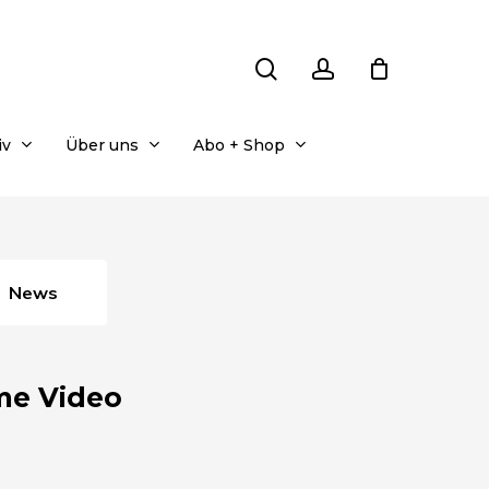
search
account
iv
Über uns
Abo + Shop
News
me Video