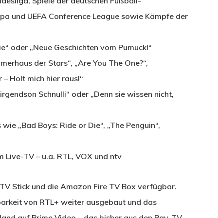
ndesliga, Spiele der deutschen Fußball-
ropa und UEFA Conference League sowie Kämpfe der
rie“ oder „Neue Geschichten vom Pumuckl“
merhaus der Stars“, „Are You The One?“,
 – Holt mich hier raus!“
rgendson Schnulli“ oder „Denn sie wissen nicht,
s wie „Bad Boys: Ride or Die“, „The Penguin“,
m Live-TV – u.a. RTL, VOX und ntv
 TV Stick und die Amazon Fire TV Box verfügbar.
barkeit von RTL+ weiter ausgebaut und das
nd auf Prime Video – das bisher aus den Pay-TV-