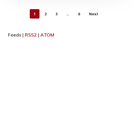
1
2
3
…
6
Next
Feeds |
RSS2
|
ATOM