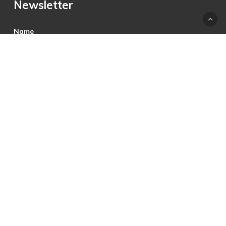
Newsletter
Name
E-Mail
Hiermit akzeptiere ich die Datenschutzbestimmungen.
© 2025 © PRECON Medien GmbH Die Fach- und
Testzeitschrift rund um digitales Fernsehen, Heimkino &
Multimedia.