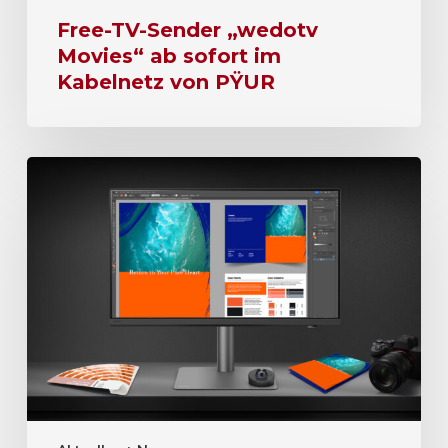
Free-TV-Sender „wedotv
Movies“ ab sofort im
Kabelnetz von PŸUR