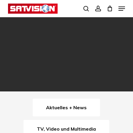
Skip
Menu
search
account
to
Close
main
Menu
content
Aktuelles + News
TV, Video und Multimedia