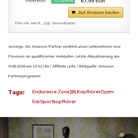
67,99 EUR
79,99 EUR
−12,00 EUR
Auf Amazon kaufen
Preis inkl. MwSt., zzgl. Versandkosten
Anzeige. Als Amazon-Partner verdient unser Unternehmen eine
Provision an qualifizierten Verkäufen. Letzte Aktualisierung am
9.08.2026 um 10:22 Uhr / Affiliate Links / Bildquelle: Amazon
Partnerprogramm
Endurance Zone
JBL
Kopfhörer
Open-
Tags:
Ear
Sportkopfhörer