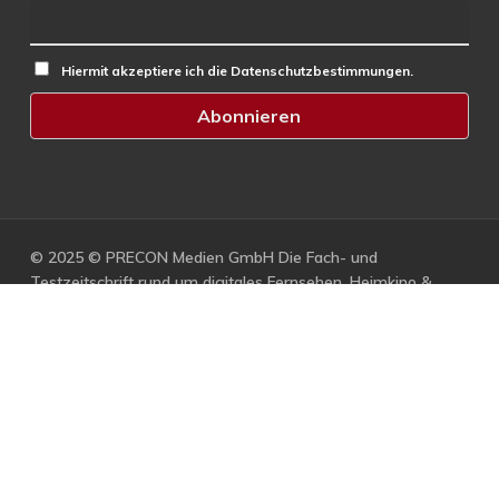
Hiermit akzeptiere ich die Datenschutzbestimmungen.
© 2025 © PRECON Medien GmbH Die Fach- und
Testzeitschrift rund um digitales Fernsehen, Heimkino &
Multimedia.
facebook
RSS