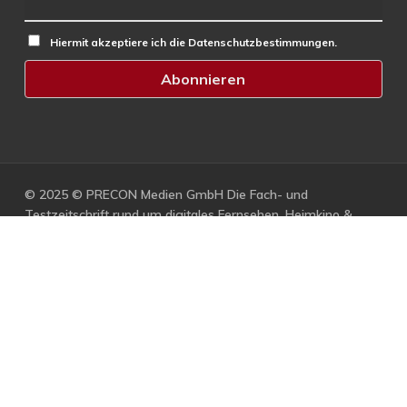
Hiermit akzeptiere ich die Datenschutzbestimmungen.
© 2025 © PRECON Medien GmbH Die Fach- und
Testzeitschrift rund um digitales Fernsehen, Heimkino &
Multimedia.
facebook
RSS