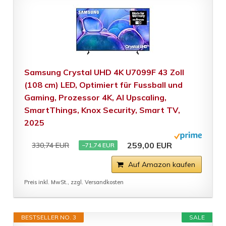
Samsung Crystal UHD 4K U7099F 43 Zoll
(108 cm) LED, Optimiert für Fussball und
Gaming, Prozessor 4K, AI Upscaling,
SmartThings, Knox Security, Smart TV,
2025
259,00 EUR
330,74 EUR
−71,74 EUR
Auf Amazon kaufen
Preis inkl. MwSt., zzgl. Versandkosten
BESTSELLER NO. 3
SALE