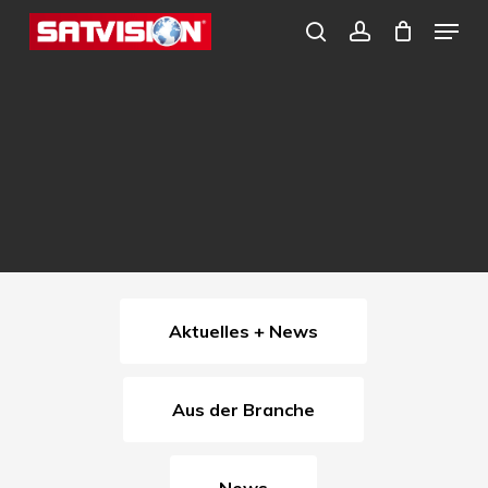
Skip
Menu
search
account
to
Close
main
Menu
content
Aktuelles + News
Aus der Branche
News