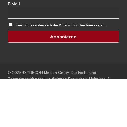
E-Mail
Hiermit akzeptiere ich die Datenschutzbestimmungen.
© 2025 © PRECON Medien GmbH Die Fach- und
Testzeitschrift rund um digitales Fernsehen, Heimkino &
Multimedia.
facebook
RSS