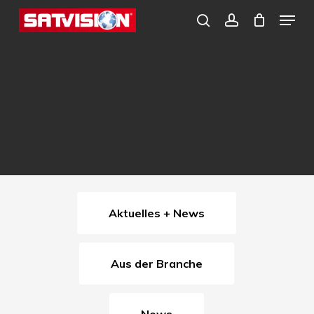
Skip
Menu
search
account
to
Close
main
Menu
content
Aktuelles + News
Aus der Branche
News