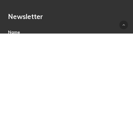
Newsletter
Name
E-Mail
Hiermit akzeptiere ich die Datenschutzbestimmungen.
© 2025 © PRECON Medien GmbH Die Fach- und
Testzeitschrift rund um digitales Fernsehen, Heimkino &