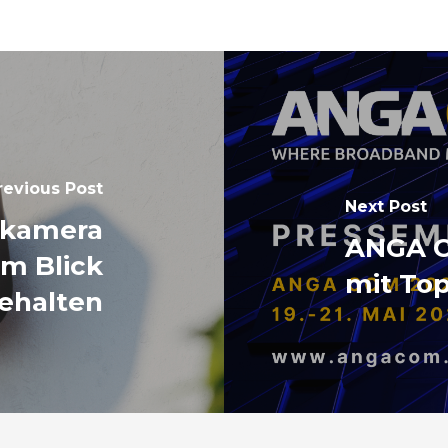
revious Post
Next Post
nkamera
ANGA C
im Blick
mit To
ehalten