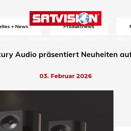
uelles + News
Produktnews
rkshops
Aktuelles + News
Service
Heftarch
y Audio präsentiert Neuheiten auf
03. Februar 2026