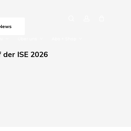
search
account
News
iv
Über uns
Abo + Shop
 der ISE 2026